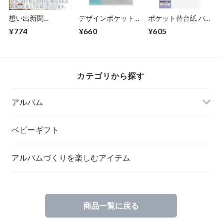
想い出新聞
デザインポケットア
ポケット替台紙 バ
【shinbun-
ルバム （バインダ
インダー式 2L判2
¥774
¥660
¥605
omoide】
ータイプ） 専用リ
段ポケットアP-
フィル ヨコポケッ
MYR-103-W (10枚
トミックスセット
組)【37115】
DPA-REF-LMIX
【07406】
カテゴリから探す
アルバム
ベビーギフト
アルバムづくりを楽しむアイテム
ポケットアルバム
商品一覧に戻る
替台紙