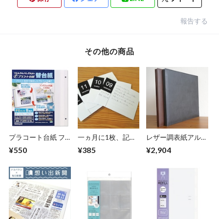
報告する
その他の商品
プラコート台紙 フ
一ヵ月に1枚、記録
レザー調表紙アルバ
リー替台紙 デミ ア-
を残せます! 「育
ム/黒台紙10枚(20ペ
¥550
¥385
¥2,904
DPR-5-WL (5枚組)
児日記カード」
ージ) IT-LLC
【32652】
Nakabayashi × OUR
HOME OUR-INC-1
【37598】