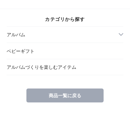
P-MYR-103-KR
MYR-101-W (10枚
(10枚組)【39447】
組)【24376】
カテゴリから探す
アルバム
ベビーギフト
アルバムづくりを楽しむアイテム
ポケットアルバム
商品一覧に戻る
替台紙