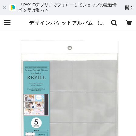
「PAY IDアプリ」でフォローしてショップの最新情
開く
報を受け取ろう
デザインポケットアルバム （バインダータイプ） 専用リフィル ヨコL6ポケット DPA-REF-L01 【07402】 | 「アルバムをつくろう」SHOP