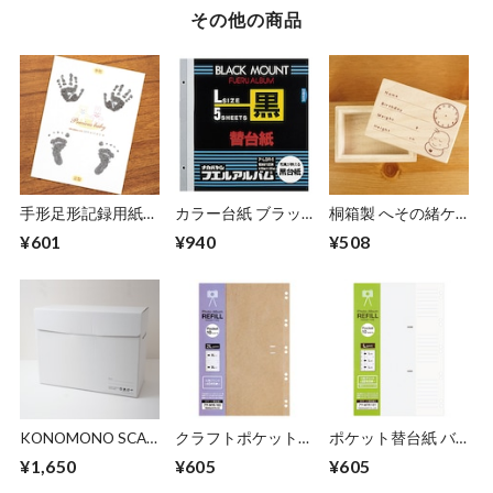
その他の商品
手形足形記録用紙
カラー台紙 ブラッ
桐箱製 へその緒ケ
IT-TKB-TA 記録用
ク台紙 L ア-LDR-
ース 臍帯箱(さいた
¥601
¥940
¥508
紙2枚 専用インク付
5 (5枚組)
い箱) IT-HESOC
き 【07043】
【38153】
【07555】
KONOMONO SCAN
クラフトポケット替
ポケット替台紙 バ
配送ボックス
台紙 バインダー式
インダー式 L判3
¥1,650
¥605
¥605
【01588】
2L判2段ポケット ア
段ポケットアP-