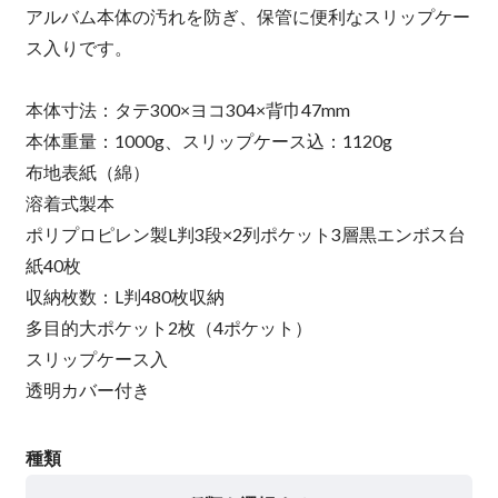
アルバム本体の汚れを防ぎ、保管に便利なスリップケー
ス入りです。
本体寸法：タテ300×ヨコ304×背巾47mm
本体重量：1000g、スリップケース込：1120g
布地表紙（綿）
溶着式製本
ポリプロピレン製L判3段×2列ポケット3層黒エンボス台
紙40枚
収納枚数：L判480枚収納
多目的大ポケット2枚（4ポケット）
スリップケース入
透明カバー付き
種類