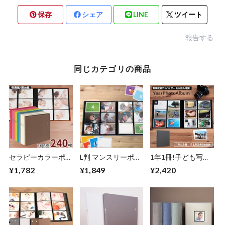
保存
シェア
LINE
ツイート
報告する
同じカテゴリの商品
セラピーカラーポケ
L判 マンスリーポケ
1年1冊!子ども写真
ットアルバム L判写
ットアルバム L判
のポケットアルバ
¥1,782
¥1,849
¥2,420
真 見開き12枚タイ
168枚収納 布表紙 3
ム OUR HOME
プ TCPK-6L-240
列×2段タイプ ア-
「Year Photo
MPA6L-BL ブルー
Album」 L判 6面
【07739】
240ポケット OUR-
PH6L-WG
【37597】