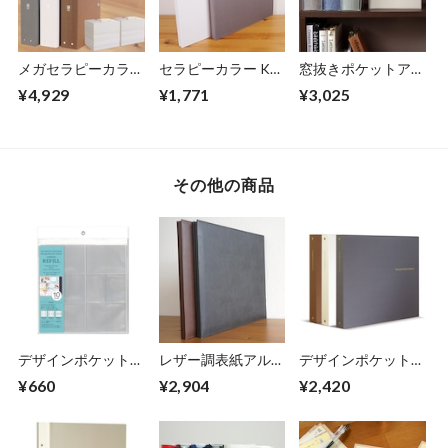
メガセラピーカラー
セラピーカラー KG
窓抜きポケットアル
大容量 L判960枚収
判6面ポケットアル
バム 背丸ブック式
¥4,929
¥1,771
¥3,025
納 6面ポケットアル
バム 2列×3段 KG判
布クロス 200枚収納
バム TCPK-6L-960
240枚収納 TCPK-
L判2段 ア-BPLW-
6KG-240
200
その他の商品
デザインポケットア
レザー調表紙アルバ
デザインポケットア
ルバム （バインダ
ム/黒台紙10枚(20ペ
ルバム （バインダ
¥660
¥2,904
¥2,420
ータイプ） 専用リ
ージ) IT-LLC
ータイプ） 専用バ
フィル ヨコポケッ
インダー DPA-BIN
トミックスセット
DPA-REF-LMIX