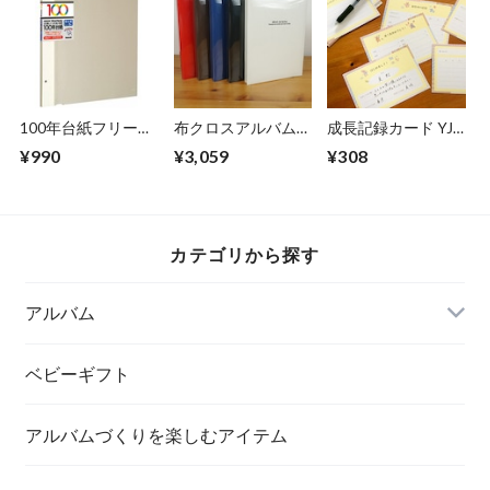
【07406】
100年台紙フリー替
布クロスアルバム
成長記録カード YJ-
台紙 L アH-LFR-
de favine【ドゥファ
TC-01 【E1625】
¥990
¥3,059
¥308
5 (5枚組)
ビネ】 フエルアル
バム 台紙20枚 A4サ
イズ IT-A4D-
161/20L
カテゴリから探す
アルバム
ベビーギフト
アルバムづくりを楽しむアイテム