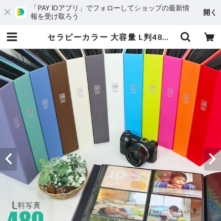
「PAY IDアプリ」でフォローしてショップの最新情
開く
報を受け取ろう
セラピーカラー 大容量 L判480枚収納 6面ポケットアルバム TCPK-6L-480 | 「アルバムをつくろう」SHOP